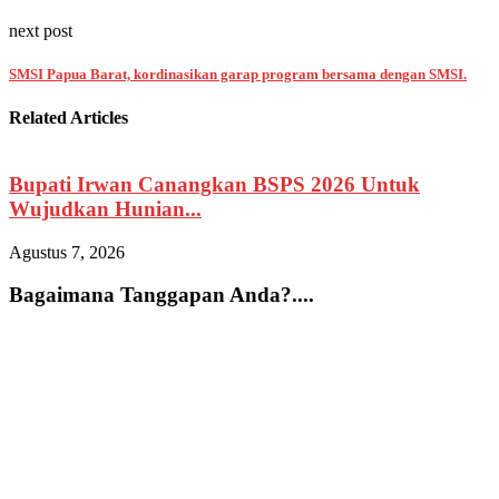
next post
SMSI Papua Barat, kordinasikan garap program bersama dengan SMSI.
Related Articles
Bupati Irwan Canangkan BSPS 2026 Untuk
Wujudkan Hunian...
A
Agustus 7, 2026
A
Bagaimana Tanggapan Anda?....