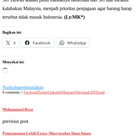
kalabakan Malaysia, menjadi prioritas penjagaan agar barang harap
tersebut tidak masuk Indonesia.
(Ly/MK*)
Bagikan ini:
X
Facebook
WhatsApp
Menyukai ini:
Memuat...
Narkoba
pemusnahan
0 comments
0
Facebook
Twitter
Linkedin
Whatsapp
Telegram
LINE
Email
Muhammad Reza
previous post
Pengamanan Lebih Extra, Masyarakat Akan Aman