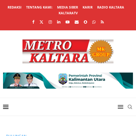
REDAKSI
TENTANG KAMI:
MEDIA SIBER
KARIR
RADIO KALTARA
KALTARATV