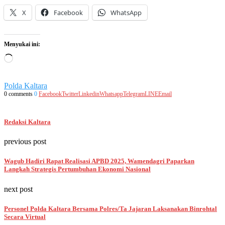
X
Facebook
WhatsApp
Menyukai ini:
Memuat...
Polda Kaltara
0 comments
0
Facebook
Twitter
Linkedin
Whatsapp
Telegram
LINE
Email
Redaksi Kaltara
previous post
Wagub Hadiri Rapat Realisasi APBD 2025, Wamendagri Paparkan
Langkah Strategis Pertumbuhan Ekonomi Nasional
next post
Personel Polda Kaltara Bersama Polres/Ta Jajaran Laksanakan Binrohtal
Secara Virtual