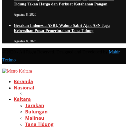
Tidung Tekan Harga dan Perkuat Ketahanan Pangan
Agustus 8, 2026
Gerakan Indonesia ASRI, Wabup Sabri Ajak ASN Jaga
Kebersihan Pusat Pemerintahan Tana Tidung
Agustus 8, 2026
@2020 - All Right Reserved. Designed and Developed by
Mahir
Techno
Beranda
Nasional
Kaltara
Tarakan
Bulungan
Malinau
Tana Tidung