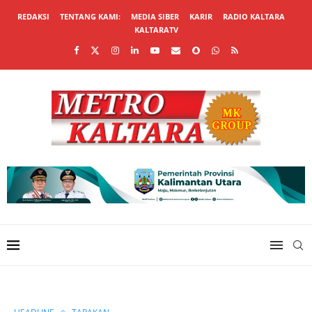
REDAKSI
TENTANG KAMI:
MEDIA SIBER
KARIR
RADIO KALTARA
KALTARATV