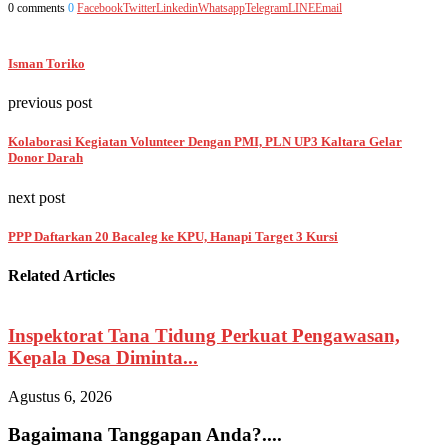
0 comments
0
Facebook
Twitter
Linkedin
Whatsapp
Telegram
LINE
Email
Isman Toriko
previous post
Kolaborasi Kegiatan Volunteer Dengan PMI, PLN UP3 Kaltara Gelar
Donor Darah
next post
PPP Daftarkan 20 Bacaleg ke KPU, Hanapi Target 3 Kursi
Related Articles
Inspektorat Tana Tidung Perkuat Pengawasan,
Kepala Desa Diminta...
Agustus 6, 2026
A
Bagaimana Tanggapan Anda?....