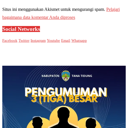
Situs ini menggunakan Akismet untuk mengurangi spam.
Pelajari
bagaimana data komentar Anda diproses
Social Networks
Facebook
Twitter
Instagram
Youtube
Email
Whatsapp