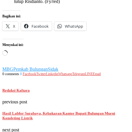
tutup Risdianto. (Fy/red)
Bagikan ini:
X
Facebook
WhatsApp
Menyukai ini:
Memuat...
MBG
Pemkab Bulungan
Sidak
0 comments
0
Facebook
Twitter
Linkedin
Whatsapp
Telegram
LINE
Email
Redaksi Kaltara
previous post
Hasil Labfor Surabaya, Kebakaran Kantor Bupati Bulungan Murni
Konsleting Listrik
next post