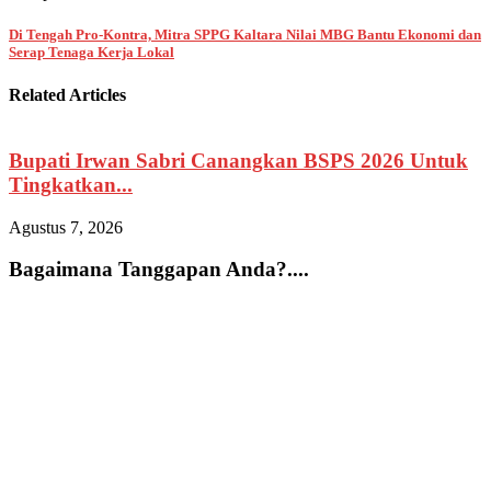
Di Tengah Pro-Kontra, Mitra SPPG Kaltara Nilai MBG Bantu Ekonomi dan
Serap Tenaga Kerja Lokal
Related Articles
Bupati Irwan Sabri Canangkan BSPS 2026 Untuk
Tingkatkan...
Agustus 7, 2026
A
Bagaimana Tanggapan Anda?....