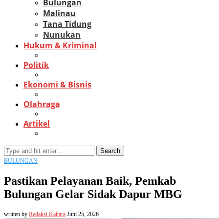
Bulungan
Malinau
Tana Tidung
Nunukan
Hukum & Kriminal
Politik
Ekonomi & Bisnis
Olahraga
Artikel
Search
BULUNGAN
Pastikan Pelayanan Baik, Pemkab
Bulungan Gelar Sidak Dapur MBG
written by
Redaksi Kaltara
Juni 25, 2026