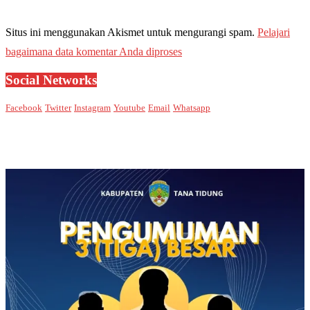
Situs ini menggunakan Akismet untuk mengurangi spam.
Pelajari
bagaimana data komentar Anda diproses
Social Networks
Facebook
Twitter
Instagram
Youtube
Email
Whatsapp