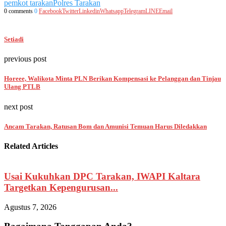
pemkot tarakan
Polres Tarakan
0 comments
0
Facebook
Twitter
Linkedin
Whatsapp
Telegram
LINE
Email
Setiadi
previous post
Horeee, Walikota Minta PLN Berikan Kompensasi ke Pelanggan dan Tinjau
Ulang PTLB
next post
Ancam Tarakan, Ratusan Bom dan Amunisi Temuan Harus Diledakkan
Related Articles
Usai Kukuhkan DPC Tarakan, IWAPI Kaltara
Targetkan Kepengurusan...
Agustus 7, 2026
A