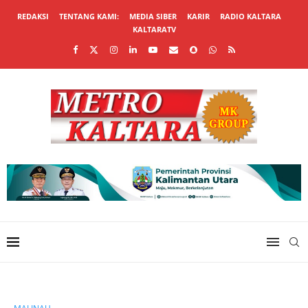
REDAKSI
TENTANG KAMI:
MEDIA SIBER
KARIR
RADIO KALTARA
KALTARATV