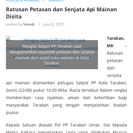
HUKUM & KRIMINAL
TARAKAN
Ratusan Petasan dan Senjata Api Mainan
Disita
written by
Setiadi
Juni 22, 2015
Tarakan,
MK
–
Petugas Satpol PP Tarakan saat
mengamankan sejumlah petasan dan senjata
Ratusan
mainan dari salah toko mainan di Kota
petasan
Tarakan.
dan
senjata
api mainan diamankan petugas Satpol PP Kota Tarakan,
Senin (22/06) pukul 10.00 Wita. Razia tersebut dalam rangka
memberikan rasa nyaman, aman dan ketertiban bagi
masyarakat Tarakan yang tengah menjalankan ibadah
puasa.
Kepala Satuan (Kasat) Pol PP Tarakan Umar, Sos kepada
Metro Kaltara menjelaskan razia yang dilakukan khusus