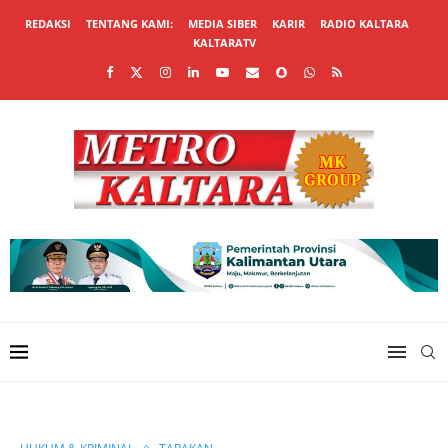
REDAKSI
TENTANG KAMI:
MEDIA SIBER
KARIR
RADIO KALTARA
KALTARATV