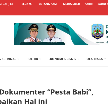
RAH, KETUA PURT DPD RI...
REDAKSI
TENTANG KAMI:
MEDIA SIBER
KARIR
RADIO 
 KRIMINAL
POLITIK
EKONOMI & BISNIS
OLAHRAGA
Dokumenter “Pesta Babi”,
ikan Hal ini