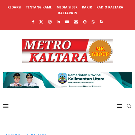
REDAKSI
TENTANG KAMI:
MEDIA SIBER
KARIR
RADIO KALTARA
KALTARATV