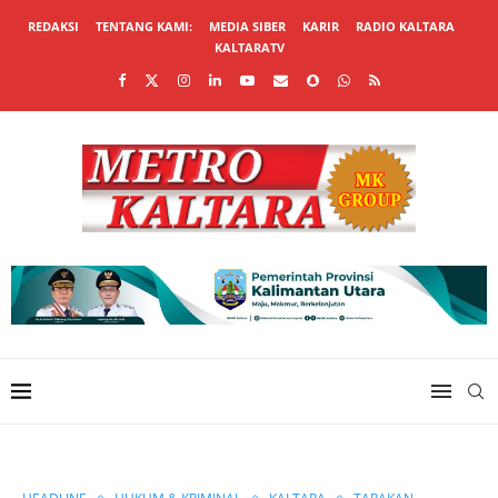
REDAKSI
TENTANG KAMI:
MEDIA SIBER
KARIR
RADIO KALTARA
KALTARATV