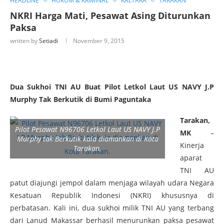
HEADLINE
HUKUM & KRIMINAL
KALTARA
TARAKAN
NKRI Harga Mati, Pesawat Asing Diturunkan
Paksa
written by
Setiadi
November 9, 2015
Dua Sukhoi TNI AU Buat Pilot Letkol Laut US NAVY J.P
Murphy Tak Berkutik di Bumi Paguntaka
Tarakan,
Pilot Pesawat N96706 Letkol Laut US NAVY J.P
MK
–
Murphy tak Berkutik kala diamankan di Kota
Kinerja
Tarakan.
aparat
TNI AU
patut diajungi jempol dalam menjaga wilayah udara Negara
Kesatuan Republik Indonesi (NKRI) khususnya di
perbatasan. Kali ini, dua sukhoi milik TNI AU yang terbang
dari Lanud Makassar berhasil menurunkan paksa pesawat