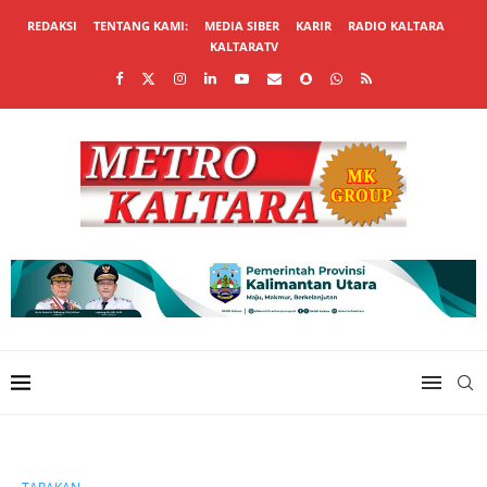
REDAKSI
TENTANG KAMI:
MEDIA SIBER
KARIR
RADIO KALTARA
KALTARATV