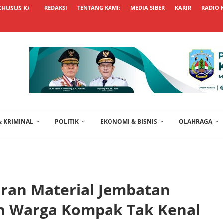
KHUSUS KALTARA UNGGUL, USUL...
REDAKSI
TENTANG KAMI:
MEDIA SIBER
KARIR
RADIO 
 KRIMINAL
POLITIK
EKONOMI & BISNIS
OLAHRAGA
iran Material Jembatan
an Warga Kompak Tak Kenal