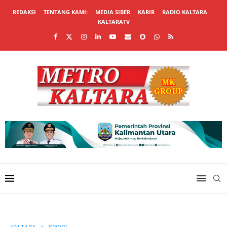
REDAKSI
TENTANG KAMI:
MEDIA SIBER
KARIR
RADIO KALTARA
KALTARATV