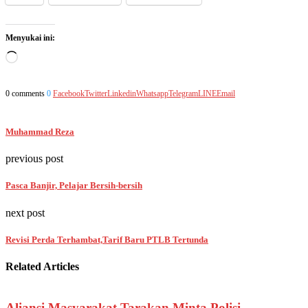
Menyukai ini:
Memuat...
0 comments
0
Facebook
Twitter
Linkedin
Whatsapp
Telegram
LINE
Email
Muhammad Reza
previous post
Pasca Banjir, Pelajar Bersih-bersih
next post
Revisi Perda Terhambat,Tarif Baru PTLB Tertunda
Related Articles
Aliansi Masyarakat Tarakan Minta Polisi