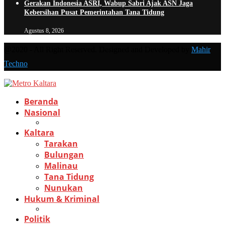
Gerakan Indonesia ASRI, Wabup Sabri Ajak ASN Jaga
Kebersihan Pusat Pemerintahan Tana Tidung
Agustus 8, 2026
@2020 - All Right Reserved. Designed and Developed by
Mahir
Techno
Beranda
Nasional
Kaltara
Tarakan
Bulungan
Malinau
Tana Tidung
Nunukan
Hukum & Kriminal
Politik