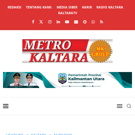
REDAKSI
TENTANG KAMI:
MEDIA SIBER
KARIR
RADIO KALTARA
KALTARATV