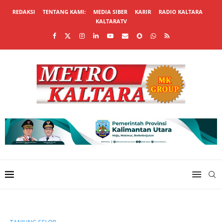
REDAKSI
TENTANG KAMI:
MEDIA SIBER
KARIR
RADIO KALTARA
KALTARATV