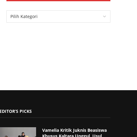
EDITOR’S PICKS
Vamelia Kritik Juknis Beasiswa
Khusus Kaltara Unggul, Usul