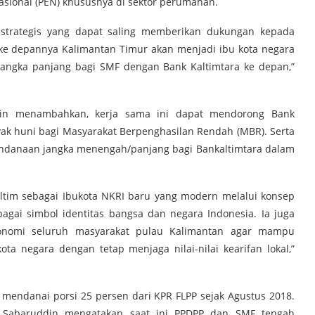
ional (PEN) khususnya di sektor perumahan.
 strategis yang dapat saling memberikan dukungan kepada
 ke depannya Kalimantan Timur akan menjadi ibu kota negara
 jangka panjang bagi SMF dengan Bank Kaltimtara ke depan,”
in menambahkan, kerja sama ini dapat mendorong Bank
ak huni bagi Masyarakat Berpenghasilan Rendah (MBR). Serta
ndanaan jangka menengah/panjang bagi Bankaltimtara dalam
ltim sebagai Ibukota NKRI baru yang modern melalui konsep
bagai simbol identitas bangsa dan negara Indonesia. Ia juga
onomi seluruh masyarakat pulau Kalimantan agar mampu
ta negara dengan tetap menjaga nilai-nilai kearifan lokal,”
 mendanai porsi 25 persen dari KPR FLPP sejak Agustus 2018.
ef Sabaruddin mengatakan saat ini PPDPP dan SMF tengah