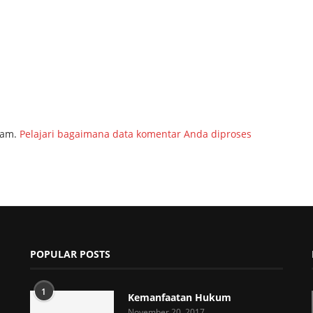
pam.
Pelajari bagaimana data komentar Anda diproses
POPULAR POSTS
1
Kemanfaatan Hukum
November 20, 2017