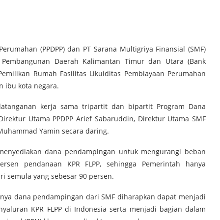
erumahan (PPDPP) dan PT Sarana Multigriya Finansial (SMF)
k Pembangunan Daerah Kalimantan Timur dan Utara (Bank
Pemilikan Rumah Fasilitas Likuiditas Pembiayaan Perumahan
n ibu kota negara.
datanganan kerja sama tripartit dan bipartit Program Dana
irektur Utama PPDPP Arief Sabaruddin, Direktur Utama SMF
a Muhammad Yamin secara daring.
m menyediakan dana pendampingan untuk mengurangi beban
persen pendanaan KPR FLPP, sehingga Pemerintah hanya
ri semula yang sebesar 90 persen.
anya dana pendampingan dari SMF diharapkan dapat menjadi
yaluran KPR FLPP di Indonesia serta menjadi bagian dalam