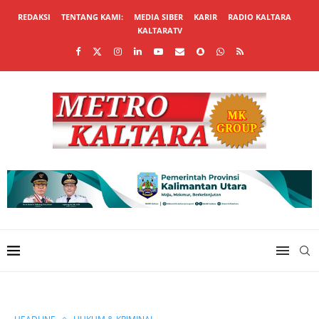
REDAKSI
TENTANG KAMI:
MEDIA SIBER
KARIR
RADIO KALTARA
KALTARATV