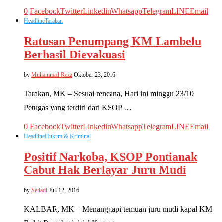
0
Facebook
Twitter
Linkedin
Whatsapp
Telegram
LINE
Email
Headline
Tarakan
Ratusan Penumpang KM Lambelu
Berhasil Dievakuasi
by
Muhammad Reza
Oktober 23, 2016
Tarakan, MK – Sesuai rencana, Hari ini minggu 23/10
Petugas yang terdiri dari KSOP …
0
Facebook
Twitter
Linkedin
Whatsapp
Telegram
LINE
Email
Headline
Hukum & Kriminal
Positif Narkoba, KSOP Pontianak
Cabut Hak Berlayar Juru Mudi
by
Setiadi
Juli 12, 2016
KALBAR, MK – Menanggapi temuan juru mudi kapal KM