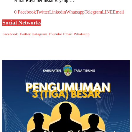
Bukit Raya berinisial K yang …
0
Facebook
Twitter
Linkedin
Whatsapp
Telegram
LINE
Email
Social Networks
Facebook
Twitter
Instagram
Youtube
Email
Whatsapp