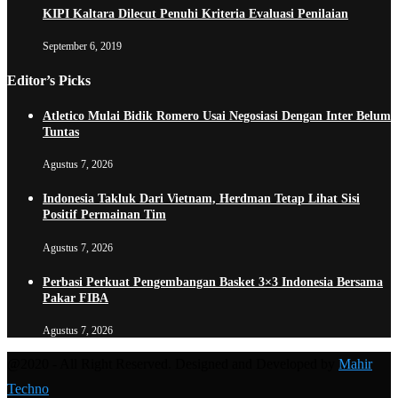
KIPI Kaltara Dilecut Penuhi Kriteria Evaluasi Penilaian
September 6, 2019
Editor’s Picks
Atletico Mulai Bidik Romero Usai Negosiasi Dengan Inter Belum
Tuntas
Agustus 7, 2026
Indonesia Takluk Dari Vietnam, Herdman Tetap Lihat Sisi
Positif Permainan Tim
Agustus 7, 2026
Perbasi Perkuat Pengembangan Basket 3×3 Indonesia Bersama
Pakar FIBA
Agustus 7, 2026
@2020 - All Right Reserved. Designed and Developed by
Mahir
Techno