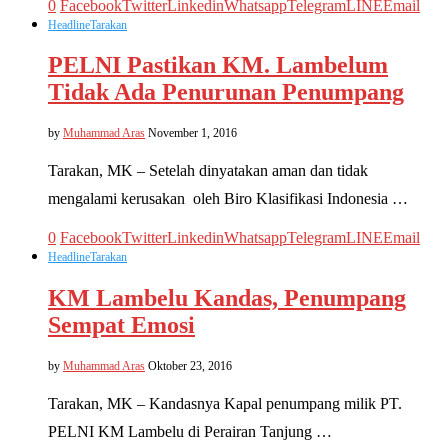
0
Facebook
Twitter
Linkedin
Whatsapp
Telegram
LINE
Email
Headline
Tarakan
PELNI Pastikan KM. Lambelum
Tidak Ada Penurunan Penumpang
by
Muhammad Aras
November 1, 2016
Tarakan, MK – Setelah dinyatakan aman dan tidak
mengalami kerusakan oleh Biro Klasifikasi Indonesia …
0
Facebook
Twitter
Linkedin
Whatsapp
Telegram
LINE
Email
Headline
Tarakan
KM Lambelu Kandas, Penumpang
Sempat Emosi
by
Muhammad Aras
Oktober 23, 2016
Tarakan, MK – Kandasnya Kapal penumpang milik PT.
PELNI KM Lambelu di Perairan Tanjung …