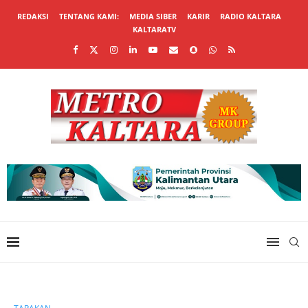
REDAKSI
TENTANG KAMI:
MEDIA SIBER
KARIR
RADIO KALTARA
KALTARATV