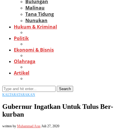
Bulungan
Malinau
Tana Tidung
Nunukan
Hukum & Kriminal
Politik
Ekonomi & Bisnis
Olahraga
Artikel
Search
KALTARA
TARAKAN
Gubernur Ingatkan Untuk Tulus Ber-
kurban
written by
Muhammad Aras
Juli 27, 2020