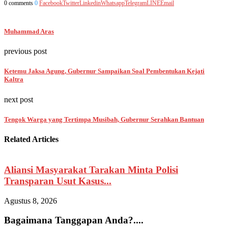
0 comments
0
Facebook
Twitter
Linkedin
Whatsapp
Telegram
LINE
Email
Muhammad Aras
previous post
Ketemu Jaksa Agung, Gubernur Sampaikan Soal Pembentukan Kejati
Kaltra
next post
Tengok Warga yang Tertimpa Musibah, Gubernur Serahkan Bantuan
Related Articles
Aliansi Masyarakat Tarakan Minta Polisi
Transparan Usut Kasus...
Agustus 8, 2026
A
Bagaimana Tanggapan Anda?....