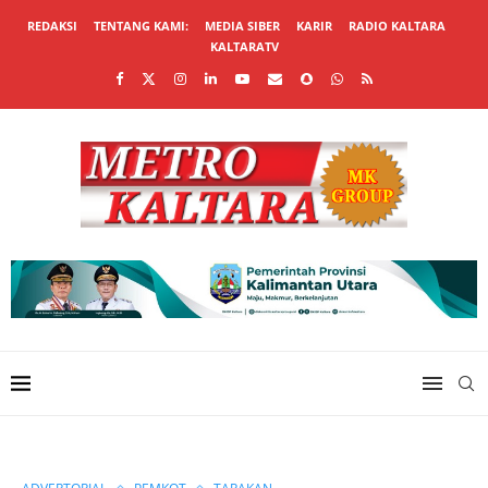
REDAKSI
TENTANG KAMI:
MEDIA SIBER
KARIR
RADIO KALTARA
KALTARATV