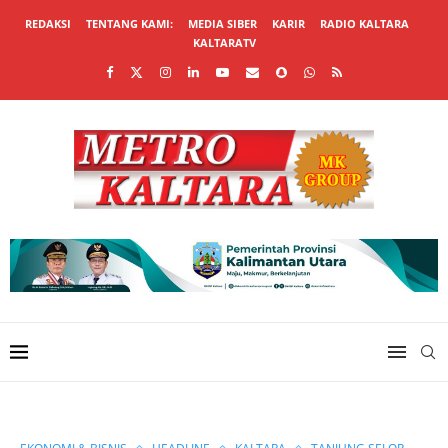
REDAKSI
TENTANG KAMI:
MEDIA SIBER
KARIR
RADIO KALTARA
KALTARATV