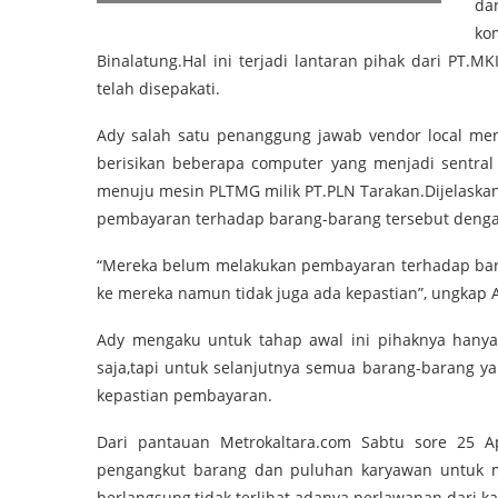
da
ko
Binalatung.Hal ini terjadi lantaran pihak dari PT
telah disepakati.
Ady salah satu penanggung jawab vendor local men
berisikan beberapa computer yang menjadi sentral
menuju mesin PLTMG milik PT.PLN Tarakan.Dijelaska
pembayaran terhadap barang-barang tersebut dengan ni
“Mereka belum melakukan pembayaran terhadap bara
ke mereka namun tidak juga ada kepastian”, ungkap 
Ady mengaku untuk tahap awal ini pihaknya hanya
saja,tapi untuk selanjutnya semua barang-barang ya
kepastian pembayaran.
Dari pantauan Metrokaltara.com Sabtu sore 25 Ap
pengangkut barang dan puluhan karyawan untuk m
berlangsung,tidak terlihat adanya perlawanan dari k