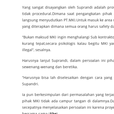
Yang sangat disayangkan oleh Suprandi adalah pros
tidak procedural.Dimana saat pengangkatan pihak
langsung menyudutkan PT.MKI.Untuk masuk ke area w
yang diterapkan dimana semua orang harus safety da
“Bukan maksud MKI ingin menghalangi Sub kontrakt
kurang tepat,secara psikologis kalau begitu MKI 
illegal”, sesalnya.
Harusnya lanjut Suprandi, dalam persoalan ini pih
sewenang-wenang dan beretika.
“Harusnya bisa lah diselesaikan dengan cara yang 
Supandri.
Ia pun berkesimpulan dari permasalahan yang terja
pihak MKI tidak ada campur tangan di dalamnya.Da
secepatnya menyelasaikan persoalan ini karena proy
bersama-sama.(
Abe
)