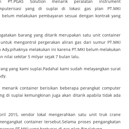
n PT.PGAS Solution menarik peralatan instrument
mputerisasi yang di suplai di lokasi gas plan PT.MKI
.MKI belum melakukan pembayaran sesuai dengan kontrak yang
gatakan barang yang ditarik merupakan satu unit container
 untuk mengontrol pergerakan aliran gas dari sumur PT.MKI
n Ady,pihaknya melakukan ini karena PT.MKI belum melakukan
lai sekitar 5 milyar sejak 7 bulan lalu.
ng yang kami suplai.Padahal kami sudah melayangkan surat
Ady.
 menarik container berisikan beberapa perangkat computer
ng di suplai kemungkinan juga akan ditarik apabila tidak ada
ril 2015, vendor lokal mengerahkan satu unit truk crane
engangkat container tersebut.Selama proses pengangkatan
aryawan PT.MKI yang bertugas di gas plan Binalatung.