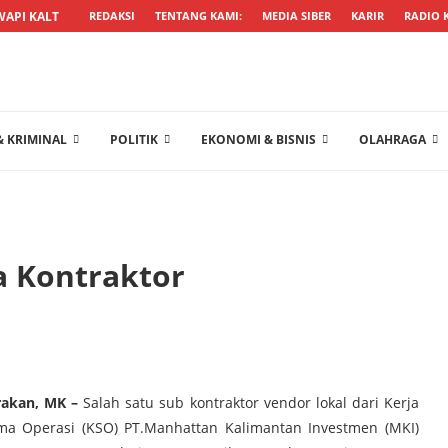
WAPI KALTARA TARGETKAN KEPENGURUSAN...
REDAKSI
TENTANG KAMI:
MEDIA SIBER
KARIR
RADIO 
 KRIMINAL
POLITIK
EKONOMI & BISNIS
OLAHRAGA
a Kontraktor
rakan, MK –
Salah satu sub kontraktor vendor lokal dari Kerja
ma Operasi (KSO) PT.Manhattan Kalimantan Investmen (MKI)