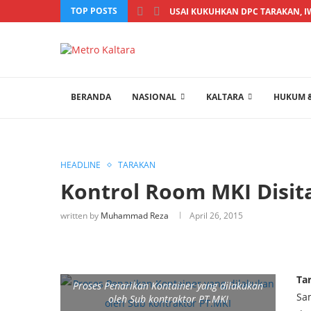
TOP POSTS
USAI KUKUHKAN DPC TARAKAN, I
BERANDA
NASIONAL
KALTARA
HUKUM &
HEADLINE
TARAKAN
Kontrol Room MKI Disit
written by
Muhammad Reza
April 26, 2015
Ta
Proses Penarikan Kontainer yang dilakukan
Sa
oleh Sub kontraktor PT.MKI