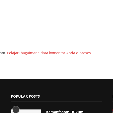
pam.
Pelajari bagaimana data komentar Anda diproses
POPULAR POSTS
1
Kemanfaatan Hukum