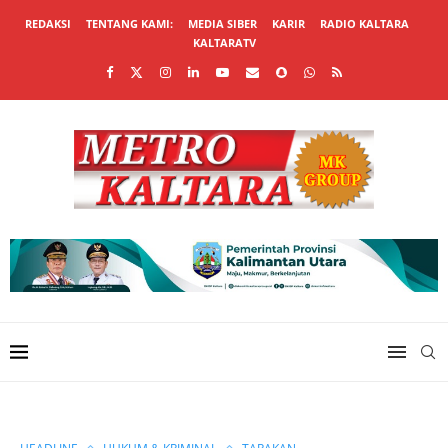
REDAKSI
TENTANG KAMI:
MEDIA SIBER
KARIR
RADIO KALTARA
KALTARATV