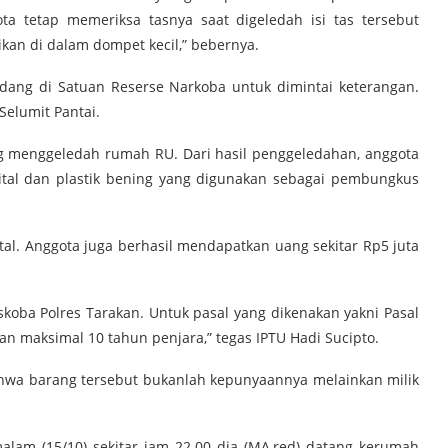
ta tetap memeriksa tasnya saat digeledah isi tas tersebut
an di dalam dompet kecil,” bebernya.
ang di Satuan Reserse Narkoba untuk dimintai keterangan.
Selumit Pantai.
ng menggeledah rumah RU. Dari hasil penggeledahan, anggota
tal dan plastik bening yang digunakan sebagai pembungkus
l. Anggota juga berhasil mendapatkan uang sekitar Rp5 juta
skoba Polres Tarakan. Untuk pasal yang dikenakan yakni Pasal
n maksimal 10 tahun penjara,” tegas IPTU Hadi Sucipto.
hwa barang tersebut bukanlah kepunyaannya melainkan milik
lam (15/10) sekitar jam 22.00 dia (MA,red) datang kerumah