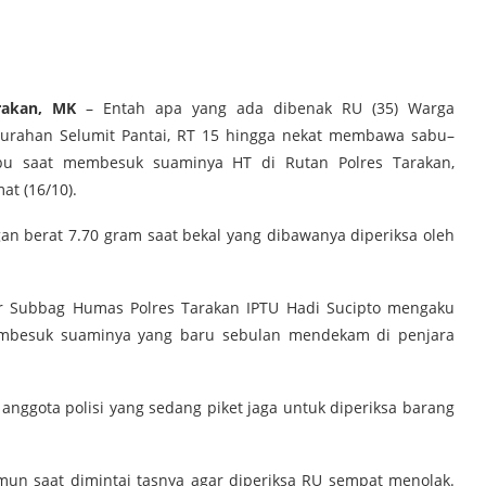
rakan, MK
– Entah apa yang ada dibenak RU (35) Warga
lurahan Selumit Pantai, RT 15 hingga nekat membawa sabu–
bu saat membesuk suaminya HT di Rutan Polres Tarakan,
at (16/10).
n berat 7.70 gram saat bekal yang dibawanya diperiksa oleh
ur Subbag Humas Polres Tarakan IPTU Hadi Sucipto mengaku
mbesuk suaminya yang baru sebulan mendekam di penjara
anggota polisi yang sedang piket jaga untuk diperiksa barang
un saat dimintai tasnya agar diperiksa RU sempat menolak.