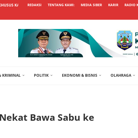
KHUSUS KALTARA UNGGUL, USUL...
REDAKSI
TENTANG KAMI:
MEDIA SIBER
KARIR
RADIO 
 KRIMINAL
POLITIK
EKONOMI & BISNIS
OLAHRAGA
 Nekat Bawa Sabu ke