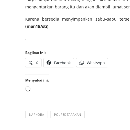
mengantarkan barang itu dan akan diambil Jumat sore
Karena bersedia menyimpankan sabu–sabu ters
(man15/sti)
.
Bagikan ini:
X
Facebook
WhatsApp
Menyukai ini:
NARKOBA
POLRES TARAKAN