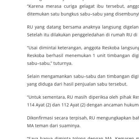
“Karena merasa curiga gelagat ibu tersebut, anggo
ditemukan satu bungkus sabu–sabu yang disembunyik
RU yang datang bersama anaknya langsung digeland
Setelah itu dilakukan penggeledahan di rumah RU di 
“Usai dimintai keterangan, anggota Reskoba langsu
Reskoba berhasil menemukan 1 unit timbangan digi
sabu–sabu,” tuturnya.
Selain mengamankan sabu–sabu dan timbangan digita
yang diduga dari hasil penjualan sabu tersebut.
“Untuk sementara, RU masih diperiksa oleh pihak Re
114 Ayat (2) dan 112 Ayat (2) dengan ancaman hukuma
Dikonfirmasi secara terpisah, RU mengungkapkan ba
MA teman dari suaminya.
“Saya hanya diminta tolong dengan MA. Kemaren ma