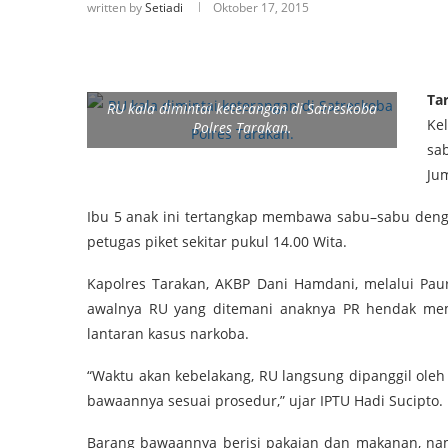
written by
Setiadi
Oktober 17, 2015
Ta
RU kala dimintai keterangan di Satreskoba
Ke
Polres Tarakan.
sa
Jum
Ibu 5 anak ini tertangkap membawa sabu–sabu denga
petugas piket sekitar pukul 14.00 Wita.
Kapolres Tarakan, AKBP Dani Hamdani, melalui Pa
awalnya RU yang ditemani anaknya PR hendak me
lantaran kasus narkoba.
“Waktu akan kebelakang, RU langsung dipanggil oleh 
bawaannya sesuai prosedur,” ujar IPTU Hadi Sucipto.
Barang bawaannya berisi pakaian dan makanan, nam