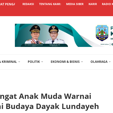
AT PENGAWASAN, KEPALA DESA DIMINTA...
REDAKSI
TENTANG KAMI:
MEDIA SIBER
KARIR
RADIO 
 KRIMINAL
POLITIK
EKONOMI & BISNIS
OLAHRAGA
angat Anak Muda Warnai
ni Budaya Dayak Lundayeh