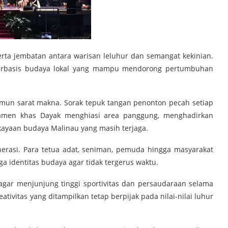
 serta jembatan antara warisan leluhur dan semangat kekinian.
f berbasis budaya lokal yang mampu mendorong pertumbuhan
mun sarat makna. Sorak tepuk tangan penonton pecah setiap
namen khas Dayak menghiasi area panggung, menghadirkan
kayaan budaya Malinau yang masih terjaga.
enerasi. Para tetua adat, seniman, pemuda hingga masyarakat
 identitas budaya agar tidak tergerus waktu.
agar menjunjung tinggi sportivitas dan persaudaraan selama
ativitas yang ditampilkan tetap berpijak pada nilai-nilai luhur