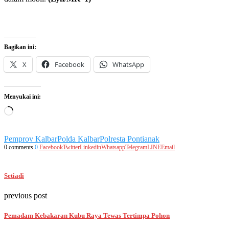
Bagikan ini:
X
Facebook
WhatsApp
Menyukai ini:
Memuat...
Pemprov Kalbar
Polda Kalbar
Polresta Pontianak
0 comments
0
Facebook
Twitter
Linkedin
Whatsapp
Telegram
LINE
Email
Setiadi
previous post
Pemadam Kebakaran Kubu Raya Tewas Tertimpa Pohon