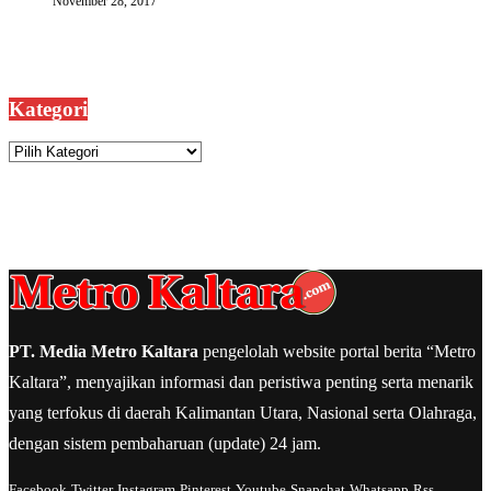
November 28, 2017
Kategori
Kategori
PT. Media Metro Kaltara
pengelolah website portal berita “Metro
Kaltara”, menyajikan informasi dan peristiwa penting serta menarik
yang terfokus di daerah Kalimantan Utara, Nasional serta Olahraga,
dengan sistem pembaharuan (update) 24 jam.
Facebook
Twitter
Instagram
Pinterest
Youtube
Snapchat
Whatsapp
Rss