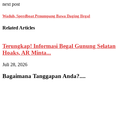
next post
Waduh, Speedboat Penumpang Bawa Daging Ilegal
Related Articles
Terungkap! Informasi Begal Gunung Selatan
Hoaks, AR Minta...
Juli 28, 2026
J
Bagaimana Tanggapan Anda?....