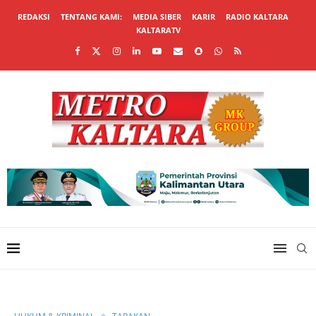
REDAKSI
TENTANG KAMI:
MEDIA SIBER
KARIR
RADIO KALTARA
KALTARATV