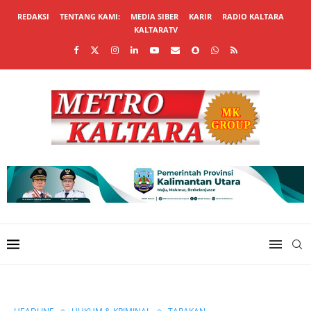
REDAKSI
TENTANG KAMI:
MEDIA SIBER
KARIR
RADIO KALTARA
KALTARATV