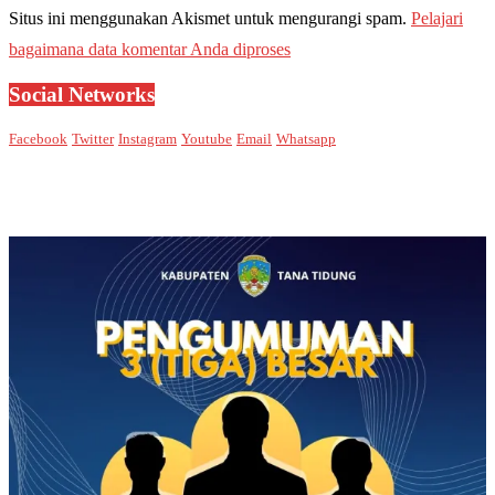
Situs ini menggunakan Akismet untuk mengurangi spam.
Pelajari
bagaimana data komentar Anda diproses
Social Networks
Facebook
Twitter
Instagram
Youtube
Email
Whatsapp