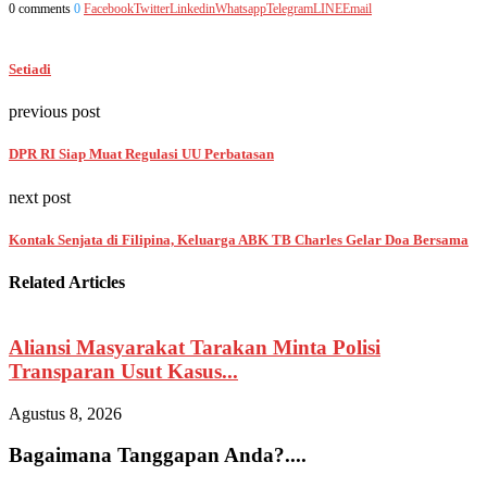
0 comments
0
Facebook
Twitter
Linkedin
Whatsapp
Telegram
LINE
Email
Setiadi
previous post
DPR RI Siap Muat Regulasi UU Perbatasan
next post
Kontak Senjata di Filipina, Keluarga ABK TB Charles Gelar Doa Bersama
Related Articles
Aliansi Masyarakat Tarakan Minta Polisi
Transparan Usut Kasus...
Agustus 8, 2026
A
Bagaimana Tanggapan Anda?....