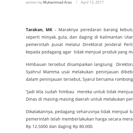
written by
Muhammad Aras
April 13, 2017
Tarakan, MK
– Maraknya peredaran barang kebut
seperti minyak, gula, dan daging di Kalimantan Ut
pemerintah pusat melalui Direktorat Jenderal P
kepada pedagang agar tidak menjual produk yang may
Himbauan tersebut disampaikan langsung Direktora
Syahrul Mamma usai melakukan peninjauan dibeb
dalam peninjauan tersebut, Syarul bersama rombon
“Jadi kita sudah himbau mereka untuk tidak menjua
Dinas di masing-masing daerah untuk melakukan pene
Dikatakannya, pedagang seharusnya tidak menjual ba
pemerintah telah memberlakukan harga secara merata
Rp 12.5000 dan daging Rp 80.000.