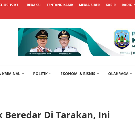
KHUSUS KALTARA UNGGUL, USUL...
REDAKSI
TENTANG KAMI:
MEDIA SIBER
KARIR
RADIO 
 KRIMINAL
POLITIK
EKONOMI & BISNIS
OLAHRAGA
 Beredar Di Tarakan, Ini