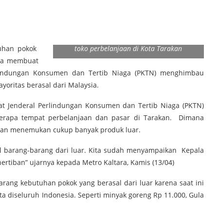
Dirjen PKTN: Syahrul Mamma saat melakukan
peninjauan kebutuhan barang pokok disalah
uhan pokok
toko perbelanjaan di Kota Tarakan
ara membuat
erlindungan Konsumen dan Tertib Niaga (PKTN) menghimbau
oritas berasal dari Malaysia.
t Jenderal Perlindungan Konsumen dan Tertib Niaga (PKTN)
erapa tempat perbelanjaan dan pasar di Tarakan. Dimana
gan menemukan cukup banyak produk luar.
l barang-barang dari luar. Kita sudah menyampaikan Kepala
rtiban” ujarnya kepada Metro Kaltara, Kamis (13/04)
rang kebutuhan pokok yang berasal dari luar karena saat ini
 diseluruh Indonesia. Seperti minyak goreng Rp 11.000, Gula