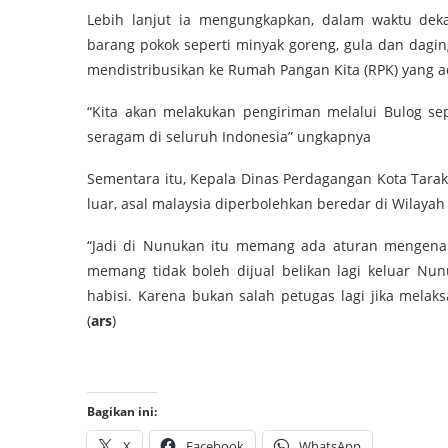
Lebih lanjut ia mengungkapkan, dalam waktu deka
barang pokok seperti minyak goreng, gula dan dagin
mendistribusikan ke Rumah Pangan Kita (RPK) yang ad
“Kita akan melakukan pengiriman melalui Bulog sep
seragam di seluruh Indonesia” ungkapnya
Sementara itu, Kepala Dinas Perdagangan Kota Tara
luar, asal malaysia diperbolehkan beredar di Wilay
“Jadi di Nunukan itu memang ada aturan mengenai
memang tidak boleh dijual belikan lagi keluar Nun
habisi. Karena bukan salah petugas lagi jika mela
(
ars
)
Bagikan ini:
X
Facebook
WhatsApp