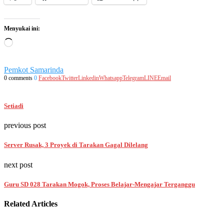
Menyukai ini:
Memuat...
Pemkot Samarinda
0 comments
0
Facebook
Twitter
Linkedin
Whatsapp
Telegram
LINE
Email
Setiadi
previous post
Server Rusak, 3 Proyek di Tarakan Gagal Dilelang
next post
Guru SD 028 Tarakan Mogok, Proses Belajar-Mengajar Terganggu
Related Articles