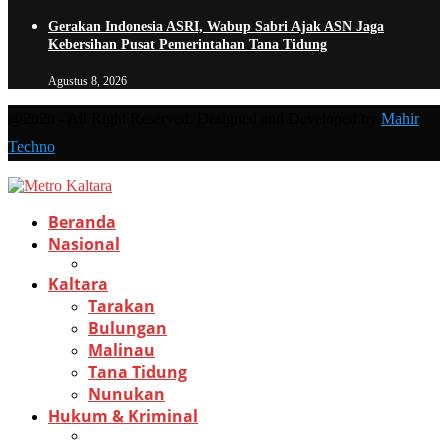
Gerakan Indonesia ASRI, Wabup Sabri Ajak ASN Jaga
Kebersihan Pusat Pemerintahan Tana Tidung
Agustus 8, 2026
@2020 - All Right Reserved. Designed and Developed by
Mahir
Techno
Beranda
Nasional
Kaltara
Tarakan
Bulungan
Malinau
Tana Tidung
Nunukan
Hukum & Kriminal