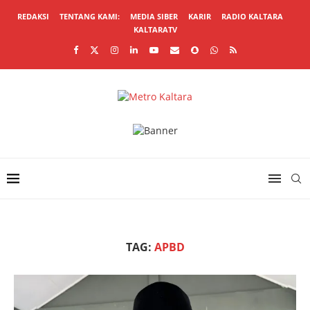
REDAKSI
TENTANG KAMI:
MEDIA SIBER
KARIR
RADIO KALTARA
KALTARATV
TAG:
APBD