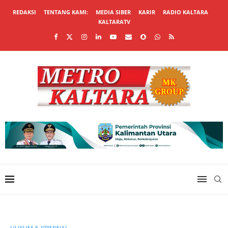
REDAKSI
TENTANG KAMI:
MEDIA SIBER
KARIR
RADIO KALTARA
KALTARATV