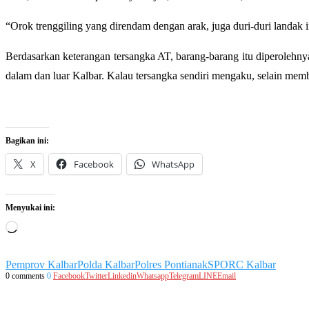
“Orok trenggiling yang direndam dengan arak, juga duri-duri landak in
Berdasarkan keterangan tersangka AT, barang-barang itu diperolehny
dalam dan luar Kalbar. Kalau tersangka sendiri mengaku, selain memb
Bagikan ini:
X
Facebook
WhatsApp
Menyukai ini:
Memuat...
Pemprov Kalbar
Polda Kalbar
Polres Pontianak
SPORC Kalbar
0 comments
0
Facebook
Twitter
Linkedin
Whatsapp
Telegram
LINE
Email