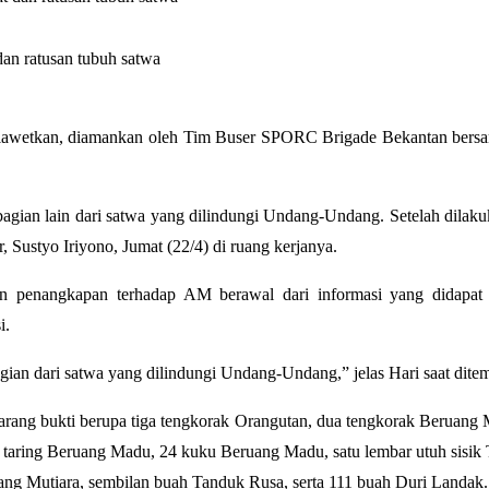
dan ratusan tubuh satwa
diawetkan, diamankan oleh Tim Buser SPORC Brigade Bekantan bersam
bagian lain dari satwa yang dilindungi Undang-Undang. Setelah dilakuk
 Sustyo Iriyono, Jumat (22/4) di ruang kerjanya.
enangkapan terhadap AM berawal dari informasi yang didapat pih
i.
agian dari satwa yang dilindungi Undang-Undang,” jelas Hari saat dite
arang bukti berupa tiga tengkorak Orangutan, dua tengkorak Beruang 
taring Beruang Madu, 24 kuku Beruang Madu, satu lembar utuh sisik Tre
rang Mutiara, sembilan buah Tanduk Rusa, serta 111 buah Duri Landak.