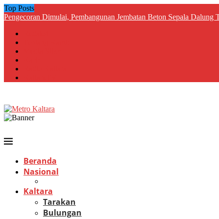
Top Posts
Pengecoran Dimulai, Pembangunan Jembatan Beton Sepala Dalung Te
Redaksi
Tentang Kami:
Media Siber
Karir
Radio Kaltara
KaltaraTV
Beranda
Nasional
Kaltara
Tarakan
Bulungan