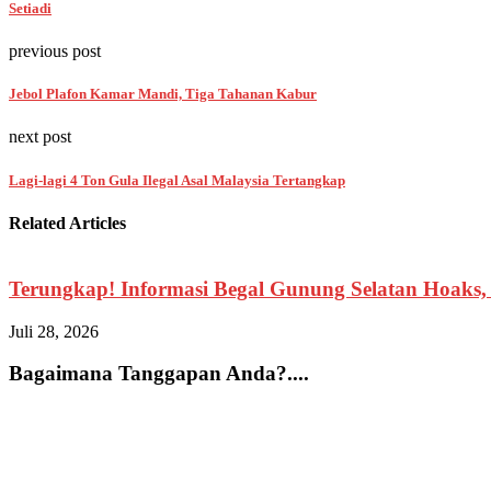
Setiadi
previous post
Jebol Plafon Kamar Mandi, Tiga Tahanan Kabur
next post
Lagi-lagi 4 Ton Gula Ilegal Asal Malaysia Tertangkap
Related Articles
Terungkap! Informasi Begal Gunung Selatan Hoaks, 
Juli 28, 2026
Bagaimana Tanggapan Anda?....