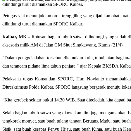
Petugas saat menunjukkan orok trenggiling yang dijadikan obat kuat 
dilindungi turut diamankan SPORC Kalbar.
Kalbar, MK –
Ratusan bagian tubuh satwa dilindungi yang sudah 
aksesoris milik AM di Jalan GM Situt Singkawang, Kamis (21/4).
“Dalam penggeledahan tersebut, ditemukan kulit, tubuh atau bagian-
dan terancam pidana lima tahun penjara,” ujar Kepala BKSDA Kalbar,
Pelaksana tugas Komandan SPORC, Hari Novianto menambahkan p
Ditreskrimsus Polda Kalbar, SPORC langsung bergerak menuju lokas
“Kita gerebek sekitar pukul 14.30 WIB. Saat digeledah, kita dapati b
Selain bagian tubuh satwa yang diawetkan, tim juga mengamankan b
tengkorak monyet, satu buah tulang tangan Beruang Madu, satu buah 
Sisik, satu buah kerapas Penyu Hijau, satu buah Kima, satu buah Ke