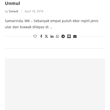
Unmul
by
Setiadi
April 18, 2016
Samarinda, MK – Sebanyak empat puluh ekor reptil jenis
ular dan biawak dilepas di …