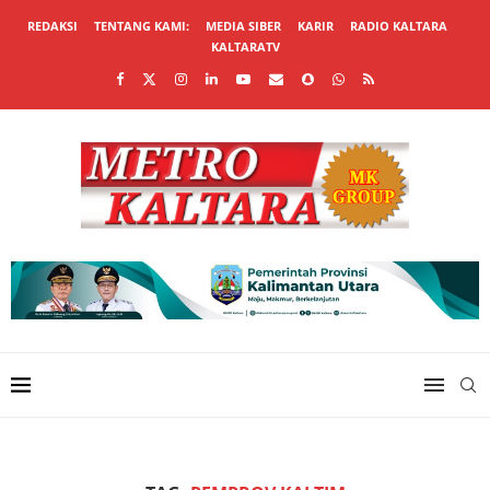
REDAKSI
TENTANG KAMI:
MEDIA SIBER
KARIR
RADIO KALTARA
KALTARATV